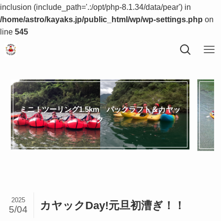
inclusion (include_path='.:/opt/php-8.1.34/data/pear') in
/home/astro/kayaks.jp/public_html/wp/wp-settings.php
on
line
545
ミニ！ツーリング1.5km パックラフト＆カヤッ
ク
2025
カヤックDay!元旦初漕ぎ！！
5/04