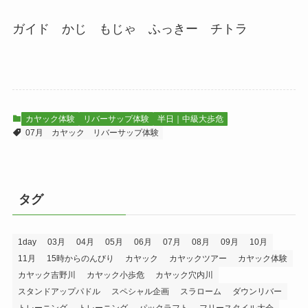
ガイド かじ もじゃ ふっきー チトラ
カヤック体験
リバーサップ体験
半日｜中級大歩危
07月
カヤック
リバーサップ体験
タグ
1day
03月
04月
05月
06月
07月
08月
09月
10月
11月
15時からのんびり
カヤック
カヤックツアー
カヤック体験
カヤック吉野川
カヤック小歩危
カヤック穴内川
スタンドアップパドル
スペシャル企画
スラローム
ダウンリバー