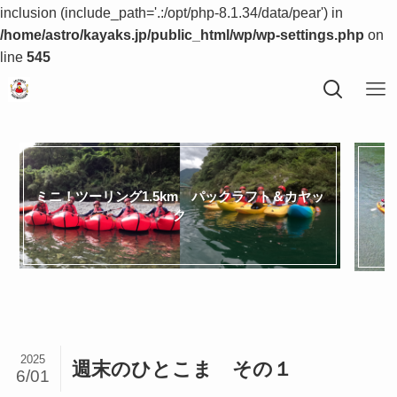
inclusion (include_path='.:/opt/php-8.1.34/data/pear') in
/home/astro/kayaks.jp/public_html/wp/wp-settings.php
on
line
545
ミニ！ツーリング1.5km パックラフト＆カヤッ
ク
2025
週末のひとこま その１
6/01