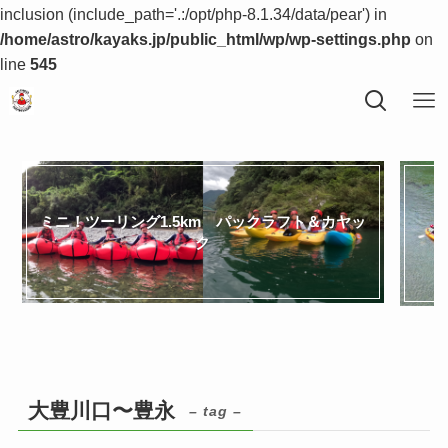
inclusion (include_path='.:/opt/php-8.1.34/data/pear') in
/home/astro/kayaks.jp/public_html/wp/wp-settings.php
on
line
545
ミニ！ツーリング1.5km パックラフト＆カヤッ
ク
大豊川口〜豊永
– tag –