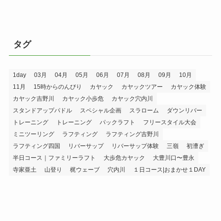
タグ
1day
03月
04月
05月
06月
07月
08月
09月
10月
11月
15時からのんびり
カヤック
カヤックツアー
カヤック体験
カヤック吉野川
カヤック小歩危
カヤック穴内川
スタンドアップパドル
スペシャル企画
スラローム
ダウンリバー
トレーニング
トレーニング
パックラフト
フリースタイル大会
ミニツーリング
ラフティング
ラフティング吉野川
ラフティング四国
リバーサップ
リバーサップ体験
三嶺
初漕ぎ
半日コース｜ファミリーラフト
大歩危カヤック
大豊川口〜豊永
寺家亜土
山登り
梶ウェーブ
穴内川
１日コース|おまかせ１DAY